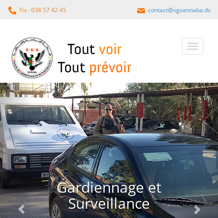
Fix : 038 57 42 45
contact@sgsannaba.dz
navigatio
Gardiennage et
Surveillance